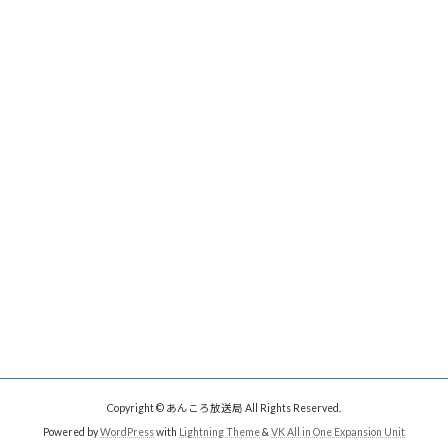
Copyright © あんころ放送局 All Rights Reserved.
Powered by
WordPress
with
Lightning Theme
&
VK All in One Expansion Unit