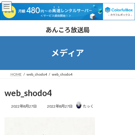
コ
ナ
あんころ放送局
ン
ビ
テ
ゲ
ン
ー
ツ
シ
メディア
へ
ョ
ス
ン
キ
に
ッ
移
HOME
web_shodo4
web_shodo4
プ
動
web_shodo4
最
2022年8月27日
2022年8月27日
たっく
終
更
新
日
時