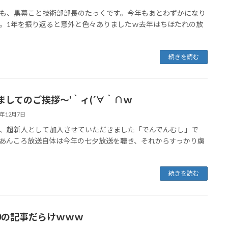
も、黒幕こと技術部部長のたっくです。今年もあとわずかになり
。1年を振り返ると意外と色々ありましたｗ去年はちほたれの放
続きを読む
ましてのご挨拶～'｀ィ(´∀｀∩ｗ
9年12月7日
、超新人として加入させていただきました「でんでんむし」で
あんころ放送自体は今年の七夕放送を聴き、それからすっかり虜
続きを読む
20の記事だらけｗｗｗ