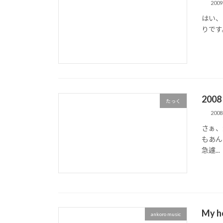
200
はい、
りです
200
たっく
200
さぁ、
もあん
急遽...
My 
ankoro music