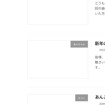
どうも、
回の曲
いた方は
新年
あんちゃん
201
皆様、
聴きい
す...
あんこ
たっく
200