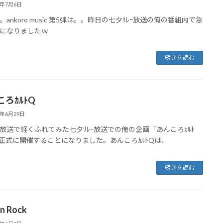
8年7月6日
。ankoro music 第5弾は。。昨日の七夕ﾘﾚｰ放送の俺の番組内で急
ｰｲになりましたｗ
続きを読む
ろｶﾙﾄQ
8年6月29日
放送で軽くふれてみた七夕ﾘﾚｰ放送での俺の企画「あんころｶﾙﾄ
正式に開催することになりました。あんころｶﾙﾄQは、
続きを読む
n Rock