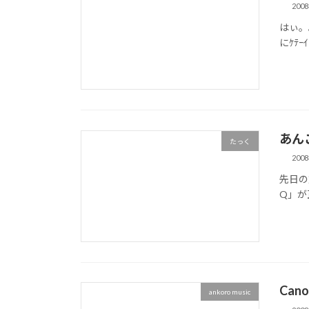
200
はぃ。
にｹﾃ
あんこ
たっく
200
先日の
Q」が
Cano
ankoro music