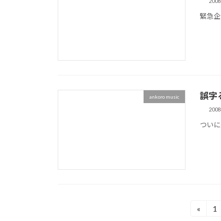
200
緊急企
誤字
ankoro music
200
ついに
投
«
1
固