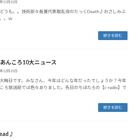
9年11月21日
どうも。。技術部々長兼代表取乱役のたっくDeath♪おさしみぶ
。。ｗ
続きを読む
8 あんころ10大ニュース
8年12月31日
大晦日です。みなさん、今年はどんな年だったでしょうか？今年
ころ放送局では色々ありました。先日のちほたろの【c-radio】で
続きを読む
head♪