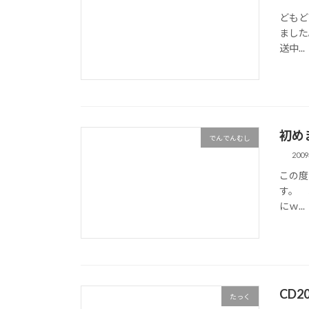
どもど
ました
送中...
初め
でんでんむし
200
この度
す。 
にｗ...
CD
たっく