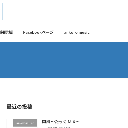
用掲示板
Facebookページ
ankoro music
最近の投稿
閃風 ～たっく MIX～
ankoro music