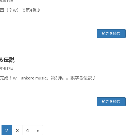
8年6月9日
画（？ｗ）で第4弾♪
続きを読む
る伝説
8年4月7日
完成！ｗ「ankoro music」第3弾。。誤字る伝説♪
続きを読む
2
3
4
»
固
固
固