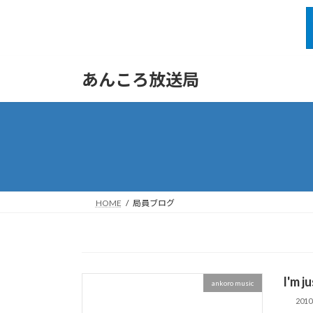
コ
ナ
あんころ放送局
ン
ビ
テ
ゲ
ン
ー
ツ
シ
へ
ョ
ス
ン
キ
に
ッ
移
HOME
局員ブログ
プ
動
I'm ju
ankoro music
201