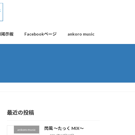
用掲示板
Facebookページ
ankoro music
最近の投稿
閃風 ～たっく MIX～
ankoro music