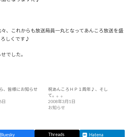
共々、これからも放送局員一丸となってあんころ放送を盛
よろしくです♪
らせでした。
ら、皆様にお知らせ
祝あんころＨＰ１周年♪、そし
て。。。
6日
2008年3月1日
お知らせ
Threads
Bluesky
Hatena