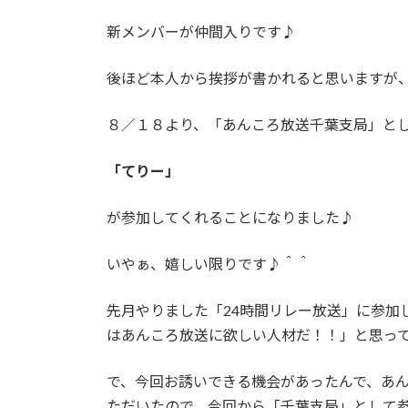
更
新メンバーが仲間入りです♪
新
日
時
後ほど本人から挨拶が書かれると思いますが
:
８／１８より、「あんころ放送千葉支局」と
「てりー」
が参加してくれることになりました♪
いやぁ、嬉しい限りです♪＾＾
先月やりました「24時間リレー放送」に参加
はあんころ放送に欲しい人材だ！！」と思っ
で、今回お誘いできる機会があったんで、あ
ただいたので、今回から「千葉支局」として