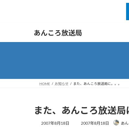
コ
ナ
あんころ放送局
ン
ビ
テ
ゲ
ン
ー
ツ
シ
へ
ョ
ス
ン
キ
に
ッ
移
HOME
お知らせ
また、あんころ放送局に。。。
プ
動
また、あんころ放送局
最
2007年8月18日
2007年8月18日
あん
終