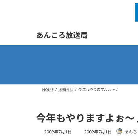
コ
ナ
あんころ放送局
ン
ビ
テ
ゲ
ン
ー
ツ
シ
へ
ョ
ス
ン
キ
に
ッ
移
HOME
お知らせ
今年もやりますよぉ～♪
プ
動
今年もやりますよぉ～
最
2009年7月1日
2009年7月1日
あんち
終