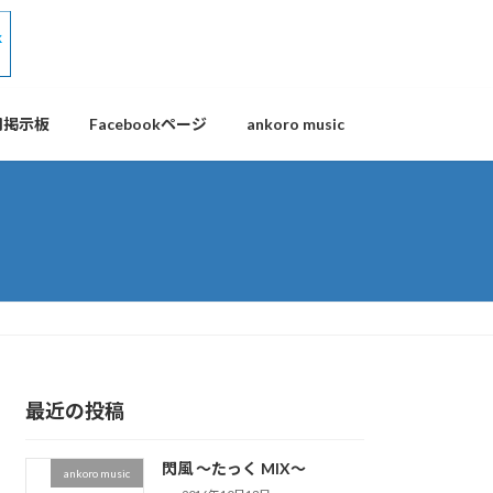
用掲示板
Facebookページ
ankoro music
最近の投稿
閃風 ～たっく MIX～
ankoro music