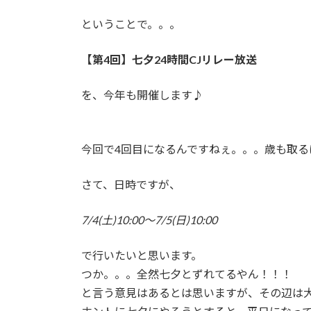
更
ということで。。。
新
日
時
【第4回】七夕24時間CJリレー放送
:
を、今年も開催します♪
今回で4回目になるんですねぇ。。。歳も取る
さて、日時ですが、
7/4(土)10:00～7/5(日)10:00
で行いたいと思います。
つか。。。全然七夕とずれてるやん！！！
と言う意見はあるとは思いますが、その辺は