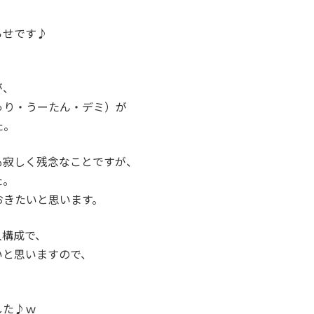
らせです♪
が、
ゅり・うーたん・デミ）が
た。
も寂しく残念なことですが、
た。
おきたいと思います。
人構成で、
いと思いますので、
した♪ｗ